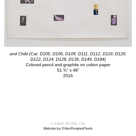
and Child (Cat. D105, D106, D109, D111, D112, D119, D120,
D122, D124, D128, D136, D149, D184)
Colored pencil and graphite on cotton paper
51 ¾” x 48”
2016
© KANG SEUNG LEE
Website by OtherPeoplesPixels